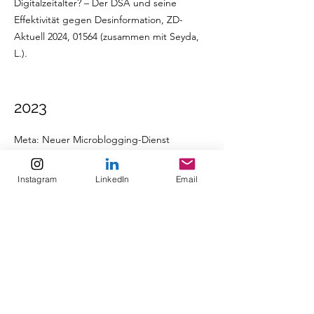
Digitalzeitalter? – Der DSA und seine
Effektivität gegen Desinformation, ZD-
Aktuell 2024, 01564 (zusammen mit Seyda,
L.).
2023
Meta: Neuer Microblogging-Dienst
„Threads“ – regulatorische Hürden auf dem
Weg in den europäischen Markt, ZD-Aktuell
Instagram
LinkedIn
Email
2023, 01319.
2023
Gesetz gegen digitale Gewalt – auf
Kollisionskurs mit dem DSA? Rechtliche
Stellungnahme und Änderungsvorschläge