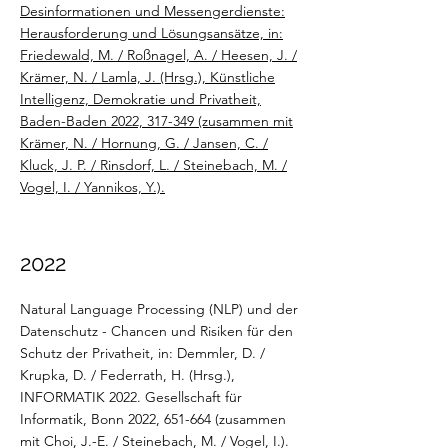
Desinformationen und Messengerdienste:
Herausforderung und Lösungsansätze, in:
Friedewald, M. / Roßnagel, A. / Heesen, J. /
Krämer, N. / Lamla, J. (Hrsg.), Künstliche
Intelligenz, Demokratie und Privatheit,
Baden-Baden 2022, 317-349 (zusammen mit
Krämer, N. / Hornung, G. / Jansen, C. /
Kluck, J. P. / Rinsdorf, L. / Steinebach, M. /
Vogel, I. / Yannikos, Y.).
2022
Natural Language Processing (NLP) und der
Datenschutz - Chancen und Risiken für den
Schutz der Privatheit, in: Demmler, D. /
Krupka, D. / Federrath, H. (Hrsg.),
INFORMATIK 2022. Gesellschaft für
Informatik, Bonn 2022, 651-664 (zusammen
mit Choi, J.-E. / Steinebach, M. / Vogel, I.).