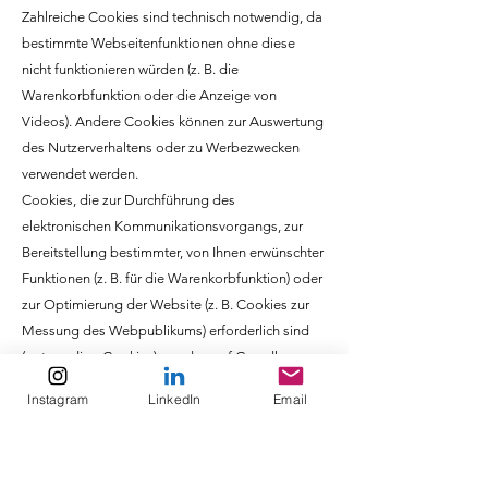
Zahlreiche Cookies sind technisch notwendig, da
bestimmte Webseitenfunktionen ohne diese
nicht funktionieren würden (z. B. die
Warenkorbfunktion oder die Anzeige von
Videos). Andere Cookies können zur Auswertung
des Nutzerverhaltens oder zu Werbezwecken
verwendet werden.
Cookies, die zur Durchführung des
elektronischen Kommunikationsvorgangs, zur
Bereitstellung bestimmter, von Ihnen erwünschter
Funktionen (z. B. für die Warenkorbfunktion) oder
zur Optimierung der Website (z. B. Cookies zur
Messung des Webpublikums) erforderlich sind
(notwendige Cookies), werden auf Grundlage
von Art. 6 Abs. 1 lit. f DSGVO gespeichert, sofern
Instagram
LinkedIn
Email
keine andere Rechtsgrundlage angegeben wird.
Der Websitebetreiber hat ein berechtigtes
Interesse an der Speicherung von notwendigen
Cookies zur technisch fehlerfreien und