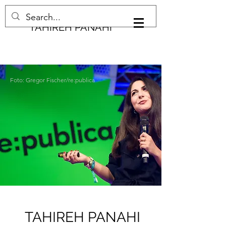
TAHIREH PANAHI
Foto: Gregor Fischer/re:publica
TAHIREH PANAHI